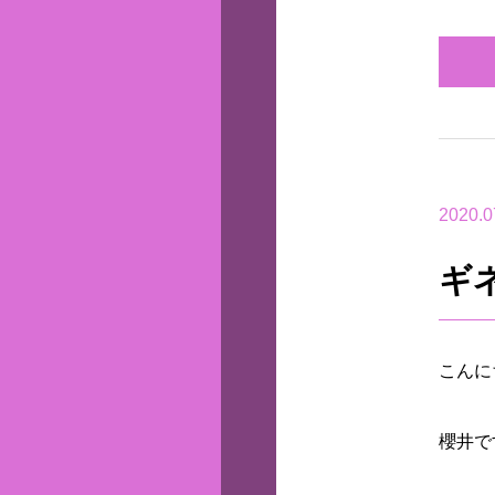
2020.0
ギ
こんに
櫻井です