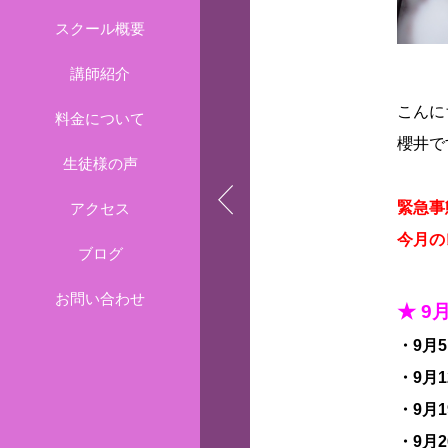
スクール概要
講師紹介
こんに
料金について
櫻井です
生徒様の声
緊急事
アクセス
今月の
ブログ
お問い合わせ
★ 9
・9月5
・9月1
・9月1
・9月2