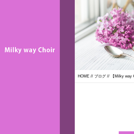
HOME
//
ブログ
// 【Milky wa