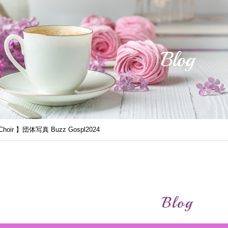
Blog
y Choir 】団体写真 Buzz Gospl2024
Blog