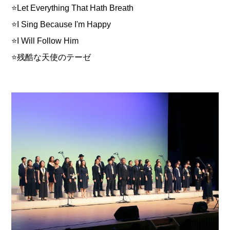
⭐Let Everything That Hath Breath
⭐I Sing Because I'm Happy
⭐I Will Follow Him
⭐残酷な天使のテーゼ