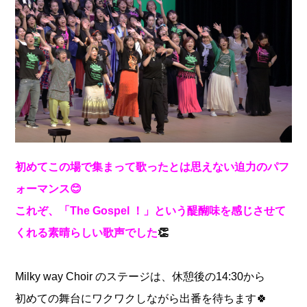
初めてこの場で集まって歌ったとは思えない迫力のパフ
ォーマンス😊
これぞ、「The Gospel ！」という醍醐味を感じさせて
くれる素晴らしい歌声でした
👏
Milky way Choir のステージは、休憩後の14:30から
初めての舞台にワクワクしながら出番を待ちます🍀