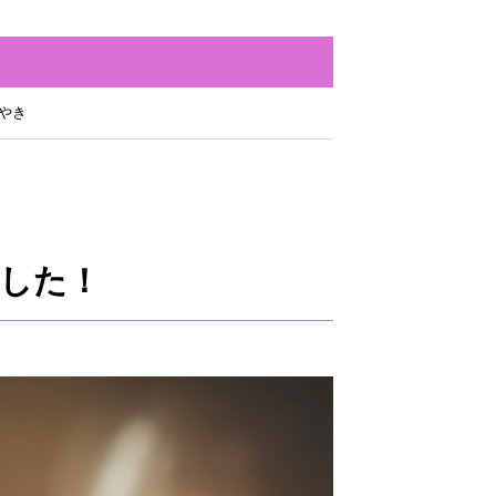
やき
ました！