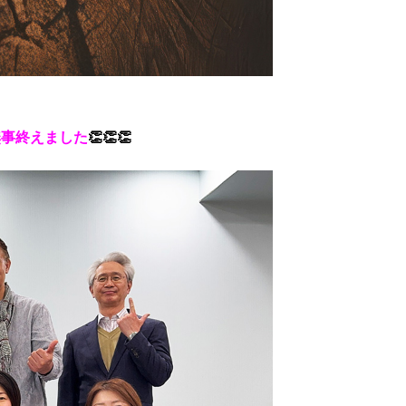
を無事終えました
👏👏👏