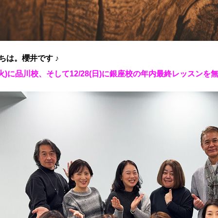
ちは。櫻井です ♪
23(火)に品川校、そして12/28(日)に銀座校の年内最終レッスン