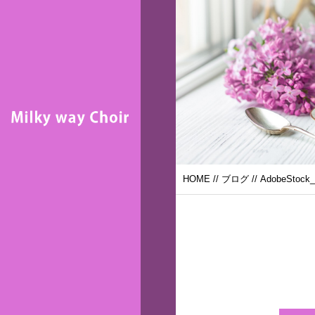
HOME
//
ブログ
// AdobeStock