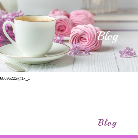
Blog
_68696222@1x_1
Blog