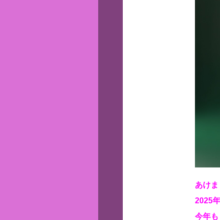
あけま
202
今年も