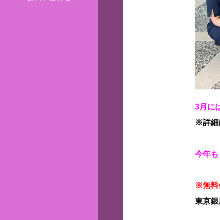
3月に
※詳細
今年も
※無料
東京銀座