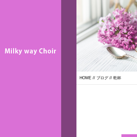
HOME
//
ブログ
// 乾杯