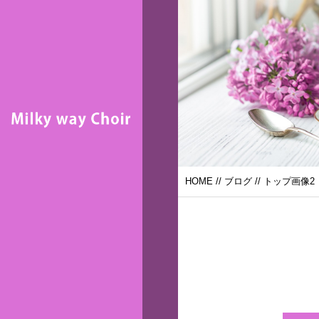
HOME
//
ブログ
// トップ画像2